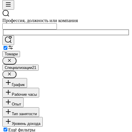
Профессия, должность или компания
Томари
Специализации
21
График
Рабочие часы
Опыт
Тип занятости
Уровень дохода
Ещё фильтры