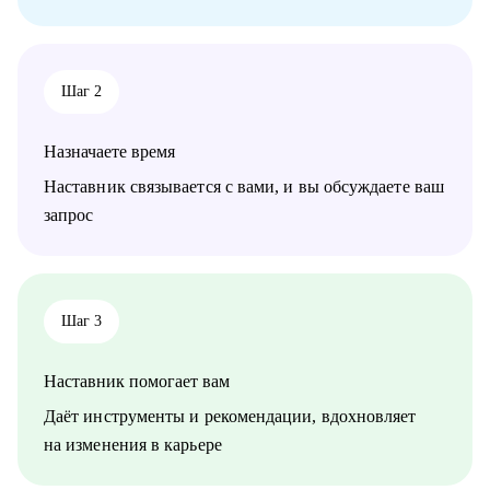
команду, как работать со смежными командами, заказчиками
и руководителями.
• Senior менеджерам, которые хотят вырасти до СРО:
построение стратегии роста, менторство по рабочим
Шаг 2
вопросам.
• Junior и middle project/product-менеджмента, которые хотят
расти.
Назначаете время
• Тем, кто хочет войти в IT и начать строить карьеру с нуля.
Наставник связывается с вами, и вы обсуждаете ваш
запрос
Шаг 3
Наставник помогает вам
Даёт инструменты и рекомендации, вдохновляет
на изменения в карьере