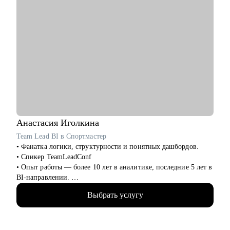
Анастасия
Иголкина
Team Lead BI в Спортмастер
• Фанатка логики, структурности и понятных дашбордов.
• Спикер TeamLeadConf
• Опыт работы — более 10 лет в аналитике, последние 5 лет в
BI-направлении.
• 3 года руковожу BI-командой. Прошла путь от бизнес-
Выбрать услугу
аналитика до Team Lead BI за год.
• Мой фокус - построение отчётности, визуализация данных,
автоматизация процессов, развитие команд и управление
эффективностью.