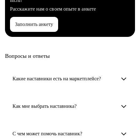
hh.ru?
Расскажите нам о своем опыте в анкете
Заполнить анкету
Вопросы и ответы
Какие наставники есть на маркетплейсе?
Карьерные наставники — это HR-
специалисты, карьерные консультанты,
Как мне выбрать наставника?
психологи, резюмерайтеры и менторы.
Умный поиск поможет в три клика выбрать
Менторы работают в ИТ, дизайне, других
наставника для достижения вашей цели.
С чем может помочь наставник?
узкоспециализированных сферах. Они