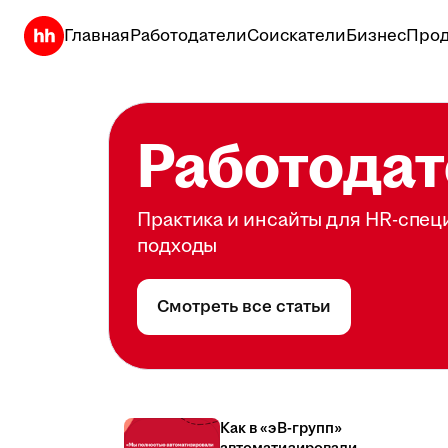
Главная
Работодатели
Соискатели
Бизнес
Прод
Работодат
Практика и инсайты для HR-спец
подходы
Смотреть все статьи
Как в «эВ-групп»