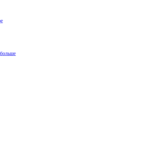
ре
 больше