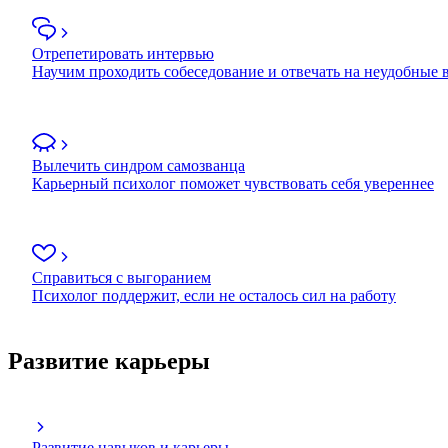
Отрепетировать интервью
Научим проходить собеседование и отвечать на неудобные
Вылечить синдром самозванца
Карьерный психолог поможет чувствовать себя увереннее
Справиться с выгоранием
Психолог поддержит, если не осталось сил на работу
Развитие карьеры
Развитие навыков и карьеры