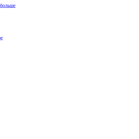
 больше
ре