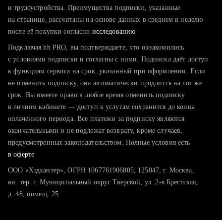
тратите много времени на поиск и вручную поднимаете
и трудоустройства. Преимущества подписки, указанные
резюме
на странице, рассчитаны на основе данных в среднем в неделю
после её покупки согласно
хотите сравнить себя с конкурентами и оценить шансы
исследованию
Подключая hh PRO, вы подтверждаете, что ознакомились
с условиями подписки и согласны с ними. Подписка даёт доступ
к функциям сервиса на срок, указанный при оформлении. Если
не отменить подписку, она автоматически продлится на тот же
срок. Вы имеете право в любое время отменить подписку
в личном кабинете — доступ к услугам сохранится до конца
оплаченного периода. Все платежи за подписку являются
окончательными и не подлежат возврату, кроме случаев,
предусмотренных законодательством. Полные условия есть
в оферте
ООО «Хэдхантер», ОГРН 1067761906805, 125047, г. Москва,
вн. тер. г. Муниципальный округ Тверской, ул. 2-я Брестская,
д. 48, помещ. 25